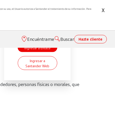
X
 con su uso, el Usuario autoriza a Santander al tratamiento de su información. Para
Banca Enlace
Elige una banca
Encuéntrame
Buscar
Hazte cliente
Ingresar a Enlace
Ingresar a
Santander Web
dedores, personas físicas o morales, que