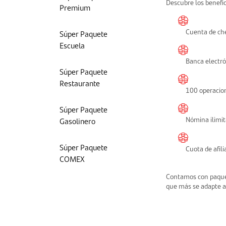
Descubre los benefi
Premium
Cuenta de ch
Súper Paquete
Escuela
Banca electró
Súper Paquete
Restaurante
100 operacion
Súper Paquete
Nómina ilimit
Gasolinero
Gen
Súper Paquete
Cuota de afili
COMEX
ter
Contamos con paquet
¡y to
que más se adapte a