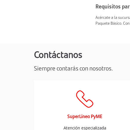
Requisitos par
Acércate a la sucur
Paquete Básico. Cons
Contáctanos
Siempre contarás con nosotros.
La 
Renova
protec
SuperLínea PyME
Consíg
Atención especializada