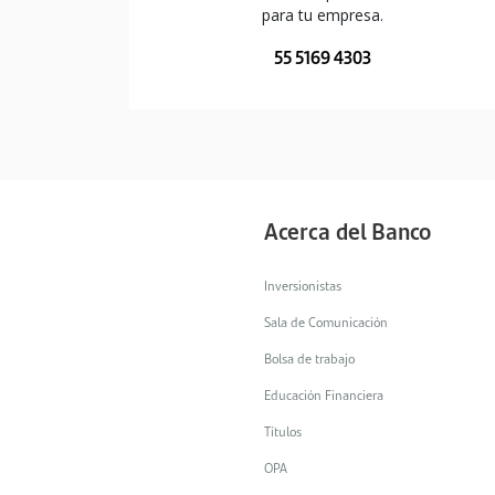
para tu empresa.
55 5169 4303
Apr
Acerca del Banco
Inversionistas
Sala de Comunicación
Bolsa de trabajo
Pro
Educación Financiera
fáci
Títulos
OPA
Con Tr