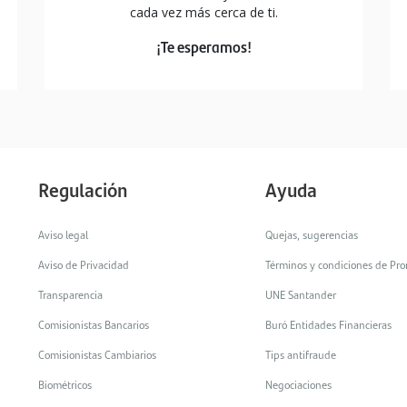
cada vez más cerca de ti.
¡Te esperamos!
ende como activarlo.
Regulación
Ayuda
Aviso legal
Quejas, sugerencias
Aviso de Privacidad
Términos y condiciones de Pr
Transparencia
UNE Santander
tege tus datos de manera
Comisionistas Bancarios
Buró Entidades Financieras
l y segura.
Comisionistas Cambiarios
Tips antifraude
Biométricos
Negociaciones
usteer navega tranquilo.