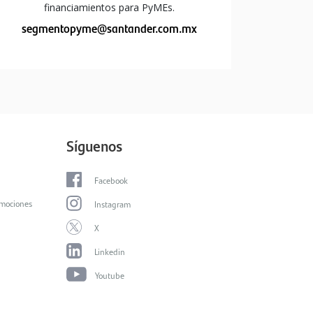
financiamientos para PyMEs.
segmentopyme@santander.com.mx
Síguenos
Facebook
omociones
Instagram
X
Linkedin
Youtube