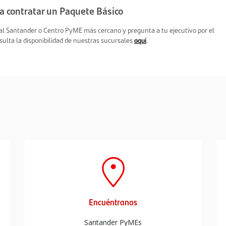
a contratar un Paquete Básico
sal Santander o Centro PyME más cercano y pregunta a tu ejecutivo por el
ulta la disponibilidad de nuestras sucursales
aquí
.
Conoce más.
seguridad en tus manos.
mos nuestro Token para brindarte mayor
ción en tu banca electrónica.
Encuéntranos
uelo en sucursal.
Santander PyMEs