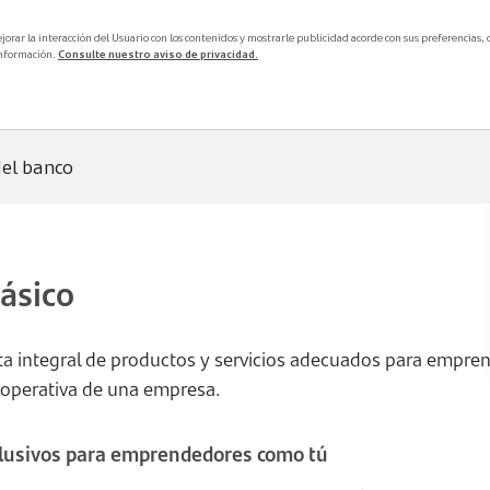
ejorar la interacción del Usuario con los contenidos y mostrarle publicidad acorde con sus preferencias,
información.
Consulte nuestro aviso de privacidad.
del banco
ozca el nuevo sitio
ásico
Banca Transaccional
ta integral de productos y servicios adecuados para empren
 operativa de una empresa.
lte y descargue contenidos y
endaciones de seguridad para operar
e
y otras plataformas digitales.
clusivos para emprendedores como tú