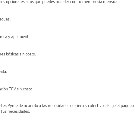
cios opcionales a los que puedes acceder con tu membresía mensual.
Ingrese Aquí
eques.
nica y app móvil.
es básicas sin costo.
ada.
era reportes desde tu
ación TPV sin costo.
minal GSmart
es Pyme de acuerdo a las necesidades de ciertos colectivos. Elige el paquet
ma el control de tu negocio!
 tus necesidades.