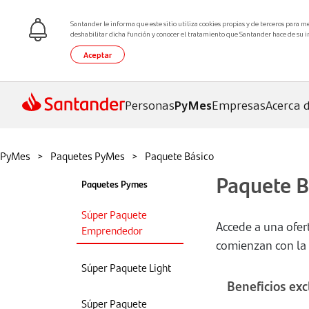
Santander le informa que este sitio utiliza cookies propias y de terceros para m
deshabilitar dicha función y conocer el tratamiento que Santander hace de su 
Aceptar
Personas
PyMes
Empresas
Acerca 
PyMes
Paquetes PyMes
Paquete Básico
Con
Paquete B
Paquetes Pymes
de 
Súper Paquete
Accede a una ofer
Emprendedor
comienzan con la
Consu
recom
Súper Paquete Light
Enlac
Beneficios ex
Súper Paquete