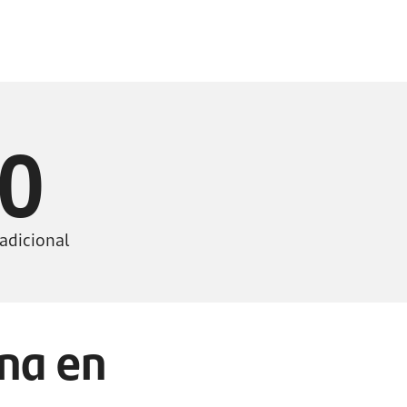
0
 adicional
ina en