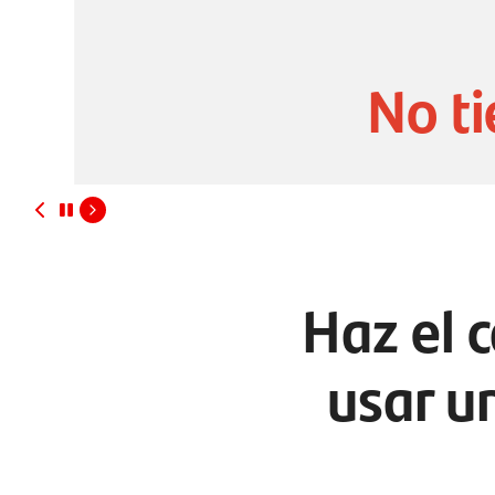
No ti
Haz el 
usar u