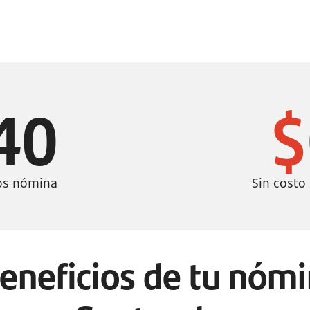
40
$
os nómina
Sin costo
eneficios de tu nóm