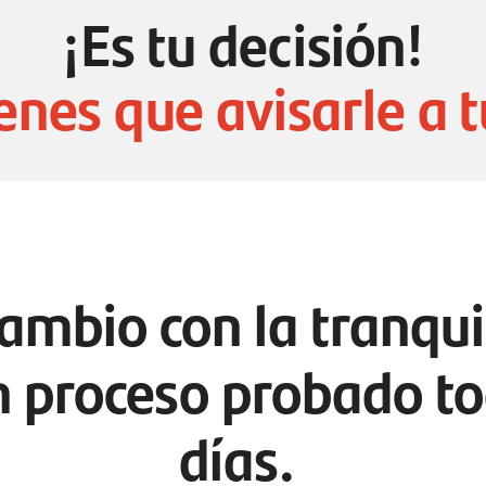
¡Es tu decisión!
enes que avisarle a t
cambio con la tranqui
n proceso probado to
días.