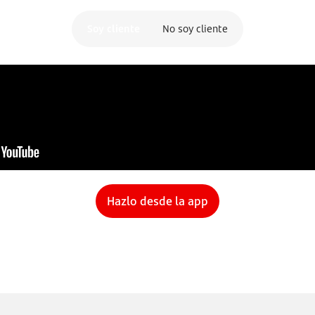
Soy cliente
No soy cliente
Hazlo desde la app