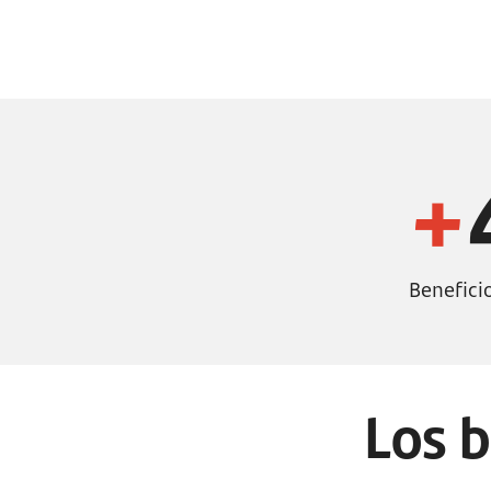
+
Benefici
Los b