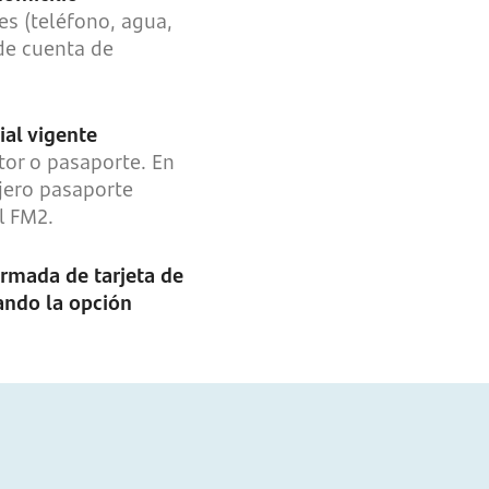
s (teléfono, agua,
de cuenta de
cial vigente
tor o pasaporte. En
njero pasaporte
l FM2.
firmada de tarjeta de
ando la opción