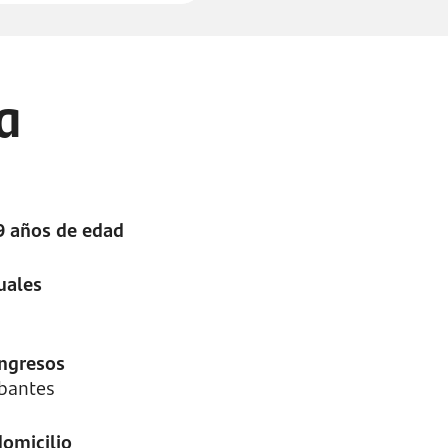
ca
69 años de edad
uales
ingresos
bantes
omicilio