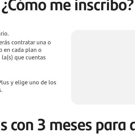
¿Cómo me inscribo?
rio.
berás contratar una o
o en cada plan o
n la(s) que cuentas
Plus y elige uno de los
s.
s con 3 meses para af