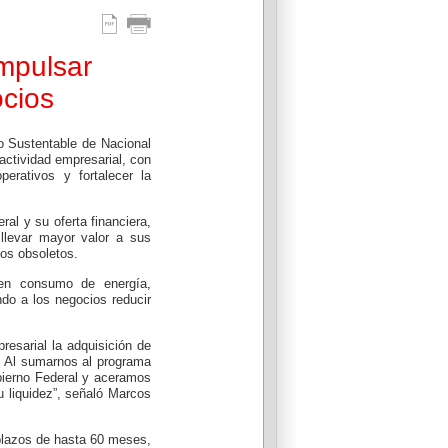
ina a
mpulsar
 tu hogar
ocios
 Sustentable de Nacional
actividad empresarial, con
perativos y fortalecer la
ral y su oferta financiera,
llevar mayor valor a sus
pos obsoletos.
s en consumo de energía,
ndo a los negocios reducir
resarial la adquisición de
. Al sumarnos al programa
bierno Federal y aceramos
 liquidez”, señaló Marcos
 plazos de hasta 60 meses,