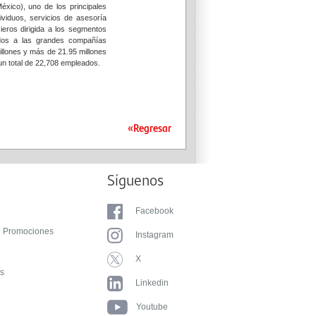
xico), uno de los principales
viduos, servicios de asesoría
ieros dirigida a los segmentos
ados a las grandes compañías
illones y más de 21.95 millones
un total de 22,708 empleados.
«Regresar
Síguenos
Facebook
e Promociones
Instagram
X
as
Linkedin
Youtube