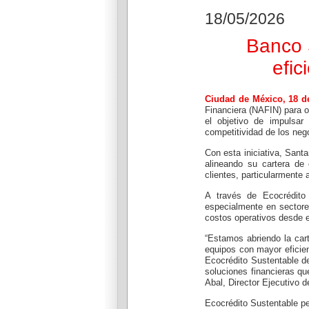
Autoriza su consulta y accede a nuevos
Conoce los ca
18/05/2026
productos financieros
operaciones
Banco 
Unique Rewards
Promocion
Descubre las experiencias y beneficios
Beneficios y 
efic
exclusivos
Ciudad de México, 18 d
Financiera (NAFIN) para o
el objetivo de impulsar 
competitividad de los neg
Con esta iniciativa, Santa
alineando su cartera de
clientes, particularmente
A través de Ecocrédito 
especialmente en sectores
costos operativos desde e
“Estamos abriendo la cart
equipos con mayor eficie
Ecocrédito Sustentable d
soluciones financieras q
Abal, Director Ejecutivo
Ecocrédito Sustentable pe