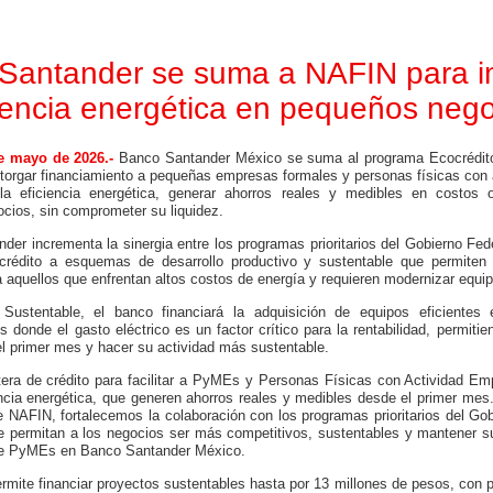
nales disponibles para realizar tus
Conoce los beneficios de traer tu nóm
Santander
Santander se suma a NAFIN para i
es Santander
Mundo Hogar
promociones
Encuentra todo lo que necesitas para
iencia energética en pequeños neg
en el mismo lugar.
e mayo de 2026.-
Banco Santander México se suma al programa Ecocrédito
torgar financiamiento a pequeñas empresas formales y personas físicas con 
la eficiencia energética, generar ahorros reales y medibles en costos o
ocios, sin comprometer su liquidez.
nder incrementa la sinergia entre los programas prioritarios del Gobierno Fede
 crédito a esquemas de desarrollo productivo y sustentable que permiten 
 a aquellos que enfrentan altos costos de energía y requieren modernizar equi
Sustentable, el banco financiará la adquisición de equipos eficiente
 donde el gasto eléctrico es un factor crítico para la rentabilidad, permitie
l primer mes y hacer su actividad más sustentable.
era de crédito para facilitar a PyMEs y Personas Físicas con Actividad Emp
ncia energética, que generen ahorros reales y medibles desde el primer mes
e NAFIN, fortalecemos la colaboración con los programas prioritarios del Go
ue permitan a los negocios ser más competitivos, sustentables y mantener su
 de PyMEs en Banco Santander México.
rmite financiar proyectos sustentables hasta por 13 millones de pesos, con