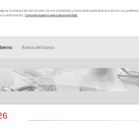
 mejorar la interacción del Usuario con los contenidos y mostrarle publicidad acorde con sus preferen
de su información.
Consulte nuestro aviso de privacidad.
Inversionistas
Banca Privada
Sala de Comu
heques nómina y sus
Productos y Servicios de inversión pa
bierno
Acerca del banco
patrimonio.
es
Select
 de inversión y productos
Vive la banca a través de un modelo 
atención diferenciado
Universidades
salud y auto
Iniciativa, desarrollo de proyectos, pr
científico y tecnológico
Digital
Colectivos
26
ernet, móvil, cajeros automáticos,
Ofertas, beneficios y experiencias
ica y más
exclusivas
ternos
Cambia tu nómina