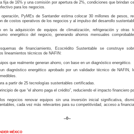
a fija de 16% y una comisión por apertura de 2%, condiciones que brindan cert
 efectivo para los negocios.
e operación, PyMEs de Santander estima colocar 30 millones de pesos, re
ón de costos operativos de los negocios y al impulso del desarrollo sustentab
o en la adquisición de equipos de climatización, refrigeración y otras 
sumo energético del negocio, generando ahorros mensuales comprobable
esquemas de financiamiento, Ecocrédito Sustentable se construye so
los lineamientos técnicos de NAFIN:
uipos que realmente generan ahorro, con base en un diagnóstico energético.
 un diagnóstico energético aprobado por un validador técnico de NAFIN, lo
 medibles.
ura a partir de 25 tecnologías sustentables certificadas.
rincipio de que “el ahorro paga el crédito”, reduciendo el impacto financiero pa
os negocios renovar equipos sin una inversión inicial significativa, dismi
tentables, cada vez más relevantes para su competitividad, acceso a financi
--0--
NDER MÉXICO