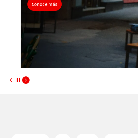
Conoce más
tarjetas
cuentas
inversiones
credito