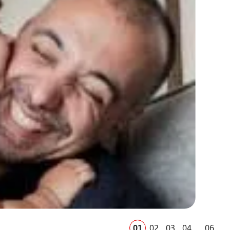
01
02
03
04
...
06