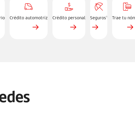
automotriz
personal
tu
nomina
rio
Crédito automotríz
Crédito personal
Seguros
Trae tu nó
1
uedes