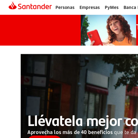
Personas
Empresas
PyMes
Banca 
Página
de
inicio
Llévatela mejor c
Aprovecha los más de 40 beneficios
que te da 